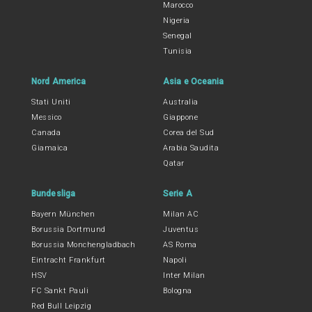
Marocco
Nigeria
Senegal
Tunisia
Nord America
Asia e Oceania
Stati Uniti
Australia
Messico
Giappone
Canada
Corea del Sud
Giamaica
Arabia Saudita
Qatar
Bundesliga
Serie A
Bayern München
Milan AC
Borussia Dortmund
Juventus
Borussia Monchengladbach
AS Roma
Eintracht Frankfurt
Napoli
HSV
Inter Milan
FC Sankt Pauli
Bologna
Red Bull Leipzig