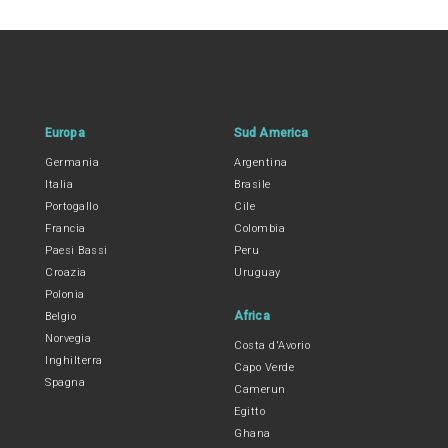
Europa
Sud America
Germania
Argentina
Italia
Brasile
Portogallo
Cile
Francia
Colombia
Paesi Bassi
Peru
Croazia
Uruguay
Polonia
Africa
Belgio
Norvegia
Costa d'Avorio
Inghilterra
Capo Verde
Spagna
Camerun
Egitto
Ghana