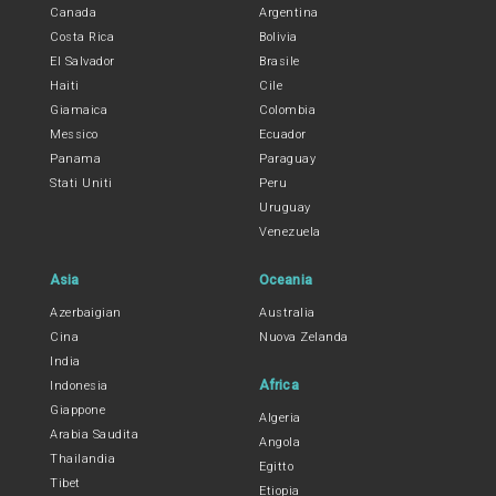
Canada
Argentina
Costa Rica
Bolivia
El Salvador
Brasile
Haiti
Cile
Giamaica
Colombia
Messico
Ecuador
Panama
Paraguay
Stati Uniti
Peru
Uruguay
Venezuela
Asia
Oceania
Azerbaigian
Australia
Cina
Nuova Zelanda
India
Africa
Indonesia
Giappone
Algeria
Arabia Saudita
Angola
Thailandia
Egitto
Tibet
Etiopia