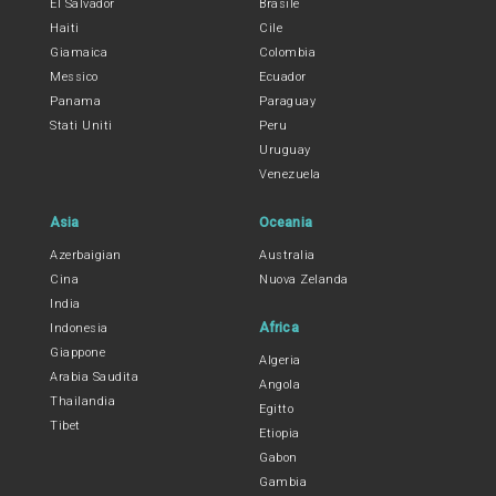
El Salvador
Brasile
Haiti
Cile
Giamaica
Colombia
Messico
Ecuador
Panama
Paraguay
Stati Uniti
Peru
Uruguay
Venezuela
Asia
Oceania
Azerbaigian
Australia
Cina
Nuova Zelanda
India
Africa
Indonesia
Giappone
Algeria
Arabia Saudita
Angola
Thailandia
Egitto
Tibet
Etiopia
Gabon
Gambia