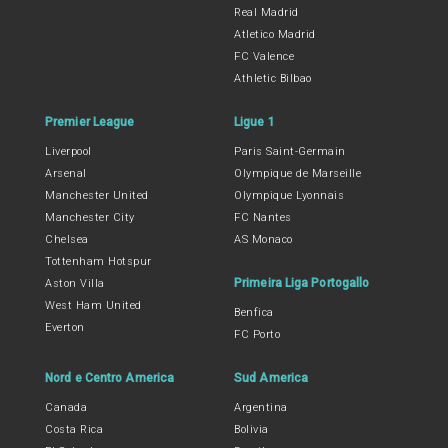
Real Madrid
Atletico Madrid
FC Valence
Athletic Bilbao
Premier League
Ligue 1
Liverpool
Paris Saint-Germain
Arsenal
Olympique de Marseille
Manchester United
Olympique Lyonnais
Manchester City
FC Nantes
Chelsea
AS Monaco
Tottenham Hotspur
Primeira Liga Portogallo
Aston Villa
West Ham United
Benfica
Everton
FC Porto
Nord e Centro America
Sud America
Canada
Argentina
Costa Rica
Bolivia