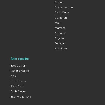
Ghana
Costa d'Avorio
Capo Verde
Camerun
Mali
Marocco
Namibia
Nigeria
Senegal
Sudafrica
Altre squadre
Boca Juniors
Panathinaikos
Ajax
Corinthians
River Plate
Club Bruges
BSC Young Boys