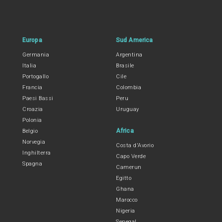
Europa
Sud America
Germania
Argentina
Italia
Brasile
Portogallo
Cile
Francia
Colombia
Paesi Bassi
Peru
Croazia
Uruguay
Polonia
Africa
Belgio
Norvegia
Costa d'Avorio
Inghilterra
Capo Verde
Spagna
Camerun
Egitto
Ghana
Marocco
Nigeria
Senegal