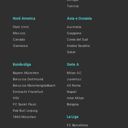
Tunisia
Nord America
Asia e Oceania
Stati Uniti
Australia
Messico
Giappone
Canada
Corea del Sud
Giamaica
Arabia Saudita
Qatar
Bundesliga
Serie A
Bayern München
Milan AC
Borussia Dortmund
Juventus
Borussia Monchengladbach
AS Roma
Eintracht Frankfurt
Napoli
HSV
Inter Milan
FC Sankt Pauli
Bologna
Red Bull Leipzig
La Liga
1860 München
FC Barcellona