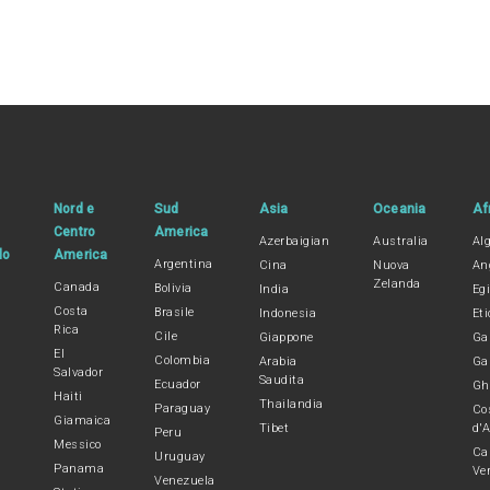
Nord e
Sud
Asia
Oceania
Af
Centro
America
Azerbaigian
Australia
Alg
lo
America
Argentina
Cina
Nuova
An
Zelanda
Canada
Bolivia
India
Egi
Costa
Brasile
Indonesia
Eti
Rica
Cile
Giappone
Ga
El
Colombia
Arabia
Ga
Salvador
Saudita
Ecuador
Gh
Haiti
Thailandia
Paraguay
Co
Giamaica
Tibet
d'A
Peru
Messico
Ca
Uruguay
Panama
Ve
Venezuela