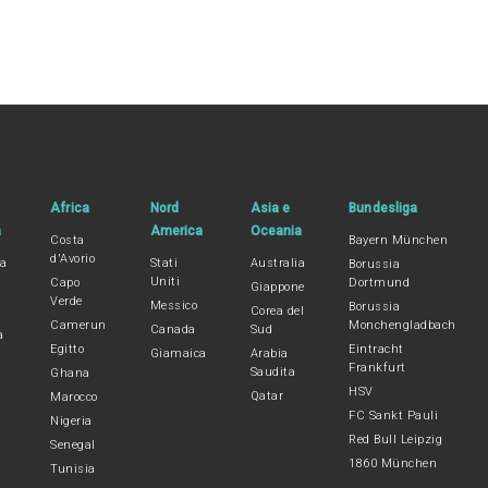
Africa
Nord
Asia e
Bundesliga
a
America
Oceania
Costa
Bayern München
d'Avorio
na
Stati
Australia
Borussia
Uniti
Capo
Dortmund
Giappone
Verde
Messico
Borussia
Corea del
Camerun
Monchengladbach
Canada
Sud
a
Egitto
Eintracht
Giamaica
Arabia
Frankfurt
Saudita
Ghana
HSV
Qatar
Marocco
FC Sankt Pauli
Nigeria
Red Bull Leipzig
Senegal
1860 München
Tunisia