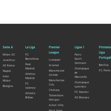
Serie A
La Liga
Premier
Ligue 1
Primeira
League
Liga
Milan AC
FC
Paris
Portogal
Barcellona
Saint-
Liverpool
Juventus
Germain
Real
Benfica
Arsenal
AS Roma
Madrid
Olympique
FC Porto
Manchester
Napoli
de
Atletico
United
Inter
Marseille
Madrid
Manchester
Milan
Olympique
FC
City
Bologna
Lyonnais
Valence
Chelsea
FC Nantes
Athletic
Tottenham
Bilbao
AS Monaco
Hotspur
Aston Villa
West Ham