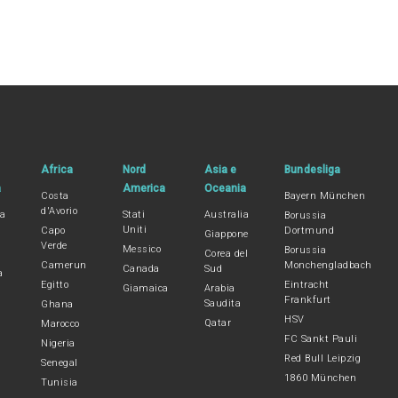
Africa
Nord
Asia e
Bundesliga
a
America
Oceania
Costa
Bayern München
d'Avorio
na
Stati
Australia
Borussia
Uniti
Capo
Dortmund
Giappone
Verde
Messico
Borussia
Corea del
Camerun
Monchengladbach
Canada
Sud
a
Egitto
Eintracht
Giamaica
Arabia
Frankfurt
Saudita
Ghana
HSV
Qatar
Marocco
FC Sankt Pauli
Nigeria
Red Bull Leipzig
Senegal
1860 München
Tunisia