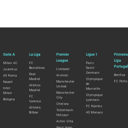
Serie A
La Liga
Premier
Ligue 1
Primeira
League
Liga
Milan AC
FC
Paris
Portogal
Barcellona
Saint-
Liverpool
Juventus
Germain
Real
Benfica
Arsenal
AS Roma
Madrid
Olympique
FC Porto
Manchester
Napoli
de
Atletico
United
Inter
Marseille
Madrid
Manchester
Milan
Olympique
FC
City
Bologna
Lyonnais
Valence
Chelsea
FC Nantes
Athletic
Tottenham
Bilbao
AS Monaco
Hotspur
Aston Villa
West Ham