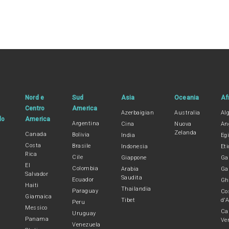
Nord e
Sud
Asia
Oceania
Af
Centro
America
Azerbaigian
Australia
Alg
lo
America
Argentina
Cina
Nuova
An
Zelanda
Canada
Bolivia
India
Egi
Costa
Brasile
Indonesia
Eti
Rica
Cile
Giappone
Ga
El
Colombia
Arabia
Ga
Salvador
Saudita
Ecuador
Gh
Haiti
Thailandia
Paraguay
Co
Giamaica
Tibet
d'A
Peru
Messico
Ca
Uruguay
Panama
Ve
Venezuela