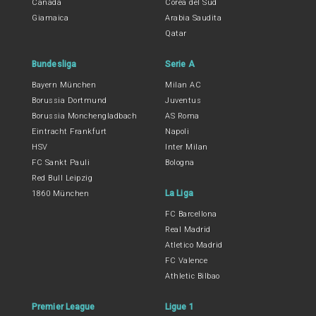
Canada
Corea del Sud
Giamaica
Arabia Saudita
Qatar
Bundesliga
Serie A
Bayern München
Milan AC
Borussia Dortmund
Juventus
Borussia Monchengladbach
AS Roma
Eintracht Frankfurt
Napoli
HSV
Inter Milan
FC Sankt Pauli
Bologna
Red Bull Leipzig
La Liga
1860 München
FC Barcellona
Real Madrid
Atletico Madrid
FC Valence
Athletic Bilbao
Premier League
Ligue 1