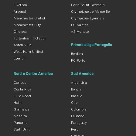
Liverpool
Paris Saint-Germain
Arsenal
Olympique de Marseille
Manchester United
Olympique Lyonnais
Manchester City
FC Nantes
Chelsea
AS Monaco
Tottenham Hotspur
Primeira Liga Portogallo
Aston Villa
West Ham United
Benfica
Everton
FC Porto
Nord e Centro America
Sud America
Canada
Argentina
Costa Rica
Bolivia
El Salvador
Brasile
Haiti
Cile
Giamaica
Colombia
Messico
Ecuador
Panama
Paraguay
Stati Uniti
Peru