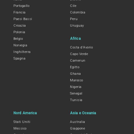
Portogallo
Cile
Francia
Colombia
Paesi Bassi
Peru
Croazia
Uruguay
Polonia
Africa
Belgio
Norvegia
Costa d'Avorio
Inghilterra
Capo Verde
Spagna
Camerun
Egitto
Ghana
Marocco
Nigeria
Senegal
Tunisia
Nord America
Asia e Oceania
Stati Uniti
Australia
Messico
Giappone