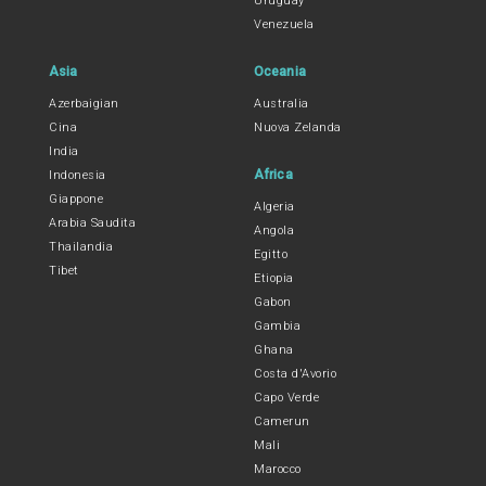
Uruguay
Venezuela
Asia
Oceania
Azerbaigian
Australia
Cina
Nuova Zelanda
India
Africa
Indonesia
Giappone
Algeria
Arabia Saudita
Angola
Thailandia
Egitto
Tibet
Etiopia
Gabon
Gambia
Ghana
Costa d'Avorio
Capo Verde
Camerun
Mali
Marocco