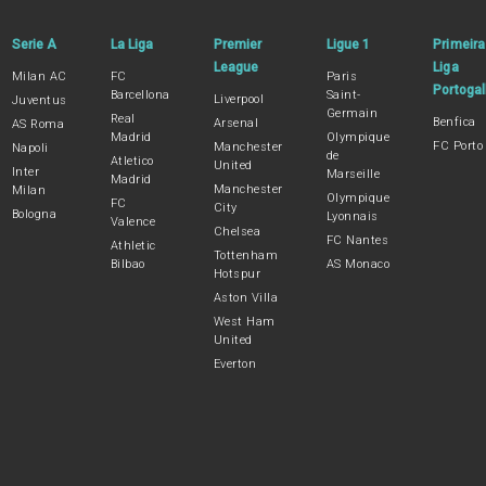
Serie A
La Liga
Premier
Ligue 1
Primeira
League
Liga
Milan AC
FC
Paris
Portogal
Barcellona
Saint-
Liverpool
Juventus
Germain
Real
Benfica
Arsenal
AS Roma
Madrid
Olympique
FC Porto
Manchester
Napoli
de
Atletico
United
Inter
Marseille
Madrid
Manchester
Milan
Olympique
FC
City
Bologna
Lyonnais
Valence
Chelsea
FC Nantes
Athletic
Tottenham
Bilbao
AS Monaco
Hotspur
Aston Villa
West Ham
United
Everton