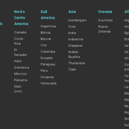
Nord e
Sud
Asia
Oceania
Af
Centro
America
Azerbaigian
Australia
Alg
lo
America
Argentina
Cina
Nuova
An
Zelanda
Canada
Bolivia
India
Egi
Costa
Brasile
Indonesia
Eti
Rica
Cile
Giappone
Ga
El
Colombia
Arabia
Ga
Salvador
Saudita
Ecuador
Gh
Haiti
Thailandia
Paraguay
Co
Giamaica
Tibet
d'A
Peru
Messico
Ca
Uruguay
Panama
Ve
Venezuela
Stati
Ca
Uniti
Ma
Ma
Na
Ni
Se
Su