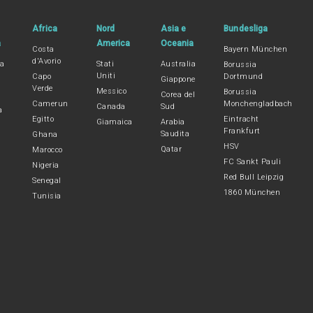
Africa
Nord
Asia e
Bundesliga
a
America
Oceania
Costa
Bayern München
d'Avorio
na
Stati
Australia
Borussia
Uniti
Capo
Dortmund
Giappone
Verde
Messico
Borussia
Corea del
Camerun
Monchengladbach
Canada
Sud
a
Egitto
Eintracht
Giamaica
Arabia
Frankfurt
Saudita
Ghana
HSV
Qatar
Marocco
FC Sankt Pauli
Nigeria
Red Bull Leipzig
Senegal
1860 München
Tunisia