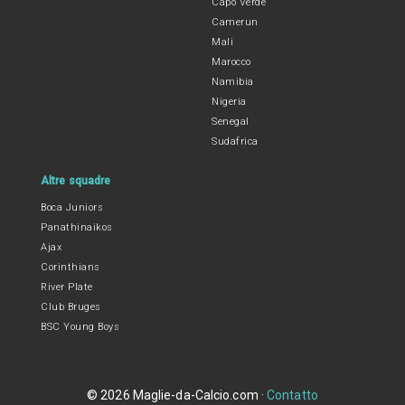
Capo Verde
Camerun
Mali
Marocco
Namibia
Nigeria
Senegal
Sudafrica
Altre squadre
Boca Juniors
Panathinaikos
Ajax
Corinthians
River Plate
Club Bruges
BSC Young Boys
© 2026 Maglie-da-Calcio.com ·
Contatto