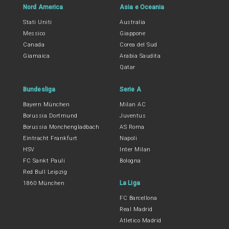
Nord America
Asia e Oceania
Stati Uniti
Australia
Messico
Giappone
Canada
Corea del Sud
Giamaica
Arabia Saudita
Qatar
Bundesliga
Serie A
Bayern München
Milan AC
Borussia Dortmund
Juventus
Borussia Monchengladbach
AS Roma
Eintracht Frankfurt
Napoli
HSV
Inter Milan
FC Sankt Pauli
Bologna
Red Bull Leipzig
La Liga
1860 München
FC Barcellona
Real Madrid
Atletico Madrid