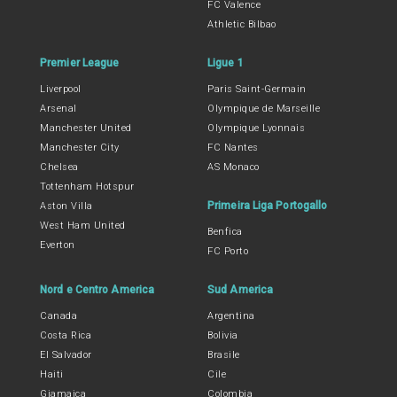
FC Valence
Athletic Bilbao
Premier League
Ligue 1
Liverpool
Paris Saint-Germain
Arsenal
Olympique de Marseille
Manchester United
Olympique Lyonnais
Manchester City
FC Nantes
Chelsea
AS Monaco
Tottenham Hotspur
Primeira Liga Portogallo
Aston Villa
West Ham United
Benfica
Everton
FC Porto
Nord e Centro America
Sud America
Canada
Argentina
Costa Rica
Bolivia
El Salvador
Brasile
Haiti
Cile
Giamaica
Colombia