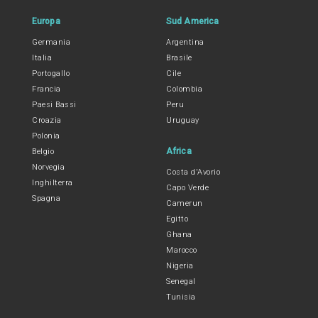
Europa
Sud America
Germania
Argentina
Italia
Brasile
Portogallo
Cile
Francia
Colombia
Paesi Bassi
Peru
Croazia
Uruguay
Polonia
Africa
Belgio
Norvegia
Costa d'Avorio
Inghilterra
Capo Verde
Spagna
Camerun
Egitto
Ghana
Marocco
Nigeria
Senegal
Tunisia