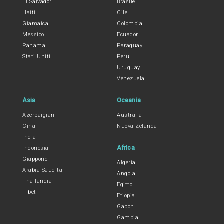
El Salvador
Brasile
Haiti
Cile
Giamaica
Colombia
Messico
Ecuador
Panama
Paraguay
Stati Uniti
Peru
Uruguay
Venezuela
Asia
Oceania
Azerbaigian
Australia
Cina
Nuova Zelanda
India
Africa
Indonesia
Giappone
Algeria
Arabia Saudita
Angola
Thailandia
Egitto
Tibet
Etiopia
Gabon
Gambia