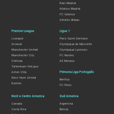
Real Madrid
Atletico Madrid
FC Valence
Athletic Bilbao
Premier League
Ligue 1
Liverpool
Paris Saint-Germain
Arsenal
Olympique de Marseille
Manchester United
Olympique Lyonnais
Manchester City
FC Nantes
Chelsea
AS Monaco
Tottenham Hotspur
Primeira Liga Portogallo
Aston Villa
West Ham United
Benfica
Everton
FC Porto
Nord e Centro America
Sud America
Canada
Argentina
Costa Rica
Bolivia