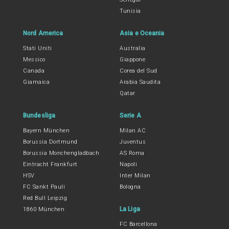
Tunisia
Nord America
Asia e Oceania
Stati Uniti
Australia
Messico
Giappone
Canada
Corea del Sud
Giamaica
Arabia Saudita
Qatar
Bundesliga
Serie A
Bayern München
Milan AC
Borussia Dortmund
Juventus
Borussia Monchengladbach
AS Roma
Eintracht Frankfurt
Napoli
HSV
Inter Milan
FC Sankt Pauli
Bologna
Red Bull Leipzig
La Liga
1860 München
FC Barcellona