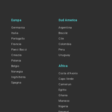
Europa
Sud America
Germania
Argentina
Italia
Brasile
Portogallo
Cile
Francia
Colombia
Paesi Bassi
Peru
Croazia
Uruguay
Polonia
Africa
Belgio
Norvegia
Costa d'Avorio
Inghilterra
Capo Verde
Spagna
Camerun
Egitto
Ghana
Marocco
Nigeria
Senegal