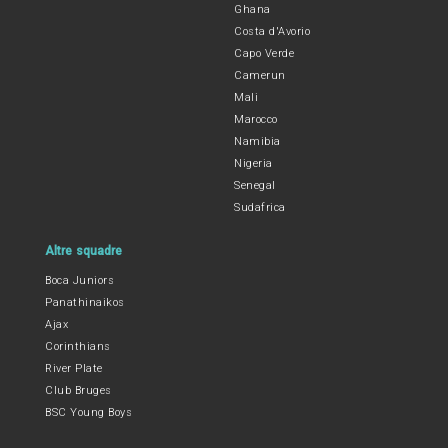
Ghana
Costa d'Avorio
Capo Verde
Camerun
Mali
Marocco
Namibia
Nigeria
Senegal
Sudafrica
Altre squadre
Boca Juniors
Panathinaikos
Ajax
Corinthians
River Plate
Club Bruges
BSC Young Boys