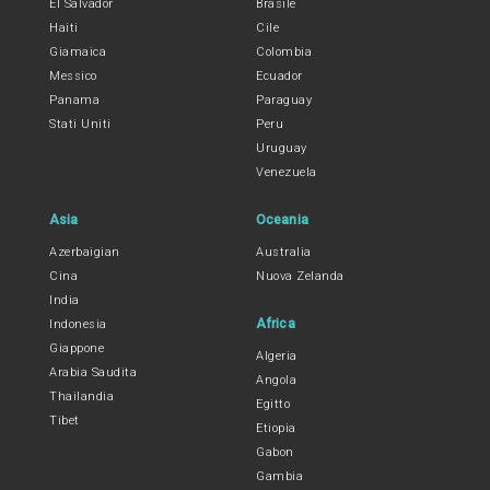
El Salvador
Brasile
Haiti
Cile
Giamaica
Colombia
Messico
Ecuador
Panama
Paraguay
Stati Uniti
Peru
Uruguay
Venezuela
Asia
Oceania
Azerbaigian
Australia
Cina
Nuova Zelanda
India
Africa
Indonesia
Giappone
Algeria
Arabia Saudita
Angola
Thailandia
Egitto
Tibet
Etiopia
Gabon
Gambia