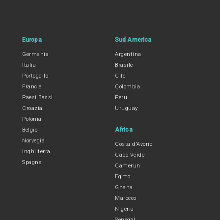
Europa
Sud America
Germania
Argentina
Italia
Brasile
Portogallo
Cile
Francia
Colombia
Paesi Bassi
Peru
Croazia
Uruguay
Polonia
Africa
Belgio
Norvegia
Costa d'Avorio
Inghilterra
Capo Verde
Spagna
Camerun
Egitto
Ghana
Marocco
Nigeria
Senegal