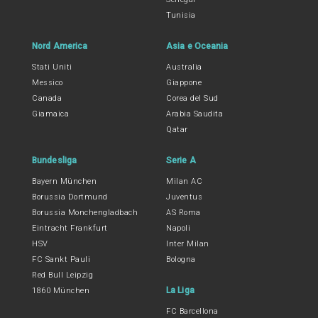
Tunisia
Nord America
Asia e Oceania
Stati Uniti
Australia
Messico
Giappone
Canada
Corea del Sud
Giamaica
Arabia Saudita
Qatar
Bundesliga
Serie A
Bayern München
Milan AC
Borussia Dortmund
Juventus
Borussia Monchengladbach
AS Roma
Eintracht Frankfurt
Napoli
HSV
Inter Milan
FC Sankt Pauli
Bologna
Red Bull Leipzig
La Liga
1860 München
FC Barcellona