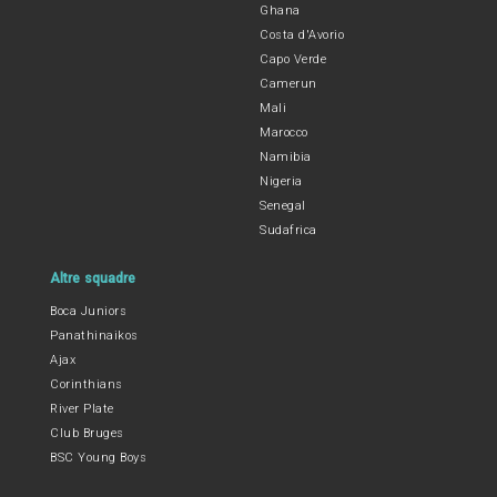
Ghana
Costa d'Avorio
Capo Verde
Camerun
Mali
Marocco
Namibia
Nigeria
Senegal
Sudafrica
Altre squadre
Boca Juniors
Panathinaikos
Ajax
Corinthians
River Plate
Club Bruges
BSC Young Boys