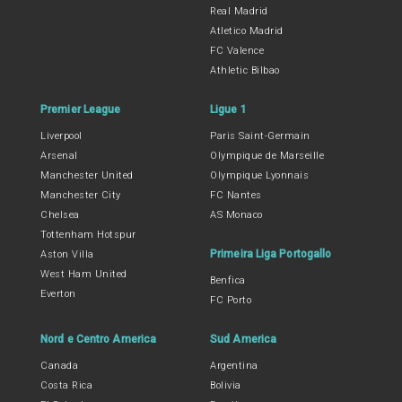
Real Madrid
Atletico Madrid
FC Valence
Athletic Bilbao
Premier League
Ligue 1
Liverpool
Paris Saint-Germain
Arsenal
Olympique de Marseille
Manchester United
Olympique Lyonnais
Manchester City
FC Nantes
Chelsea
AS Monaco
Tottenham Hotspur
Primeira Liga Portogallo
Aston Villa
West Ham United
Benfica
Everton
FC Porto
Nord e Centro America
Sud America
Canada
Argentina
Costa Rica
Bolivia