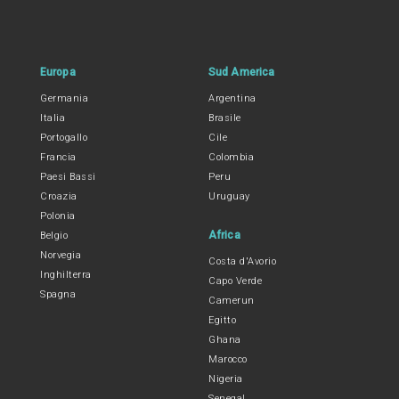
Europa
Sud America
Germania
Argentina
Italia
Brasile
Portogallo
Cile
Francia
Colombia
Paesi Bassi
Peru
Croazia
Uruguay
Polonia
Africa
Belgio
Norvegia
Costa d'Avorio
Inghilterra
Capo Verde
Spagna
Camerun
Egitto
Ghana
Marocco
Nigeria
Senegal