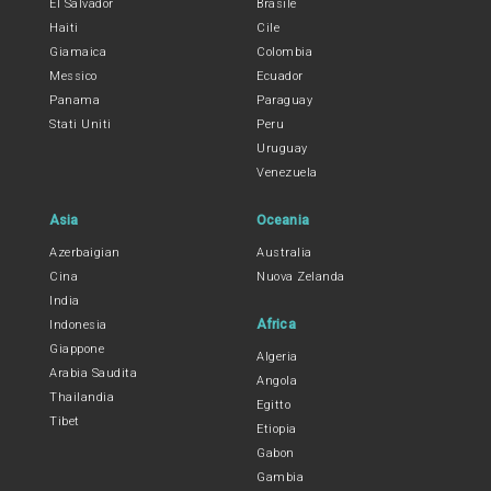
El Salvador
Brasile
Haiti
Cile
Giamaica
Colombia
Messico
Ecuador
Panama
Paraguay
Stati Uniti
Peru
Uruguay
Venezuela
Asia
Oceania
Azerbaigian
Australia
Cina
Nuova Zelanda
India
Africa
Indonesia
Giappone
Algeria
Arabia Saudita
Angola
Thailandia
Egitto
Tibet
Etiopia
Gabon
Gambia