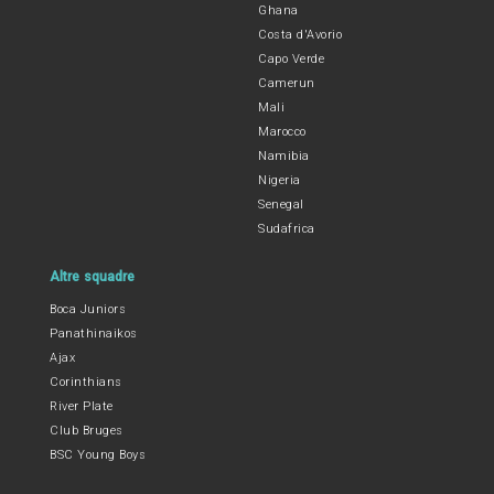
Ghana
Costa d'Avorio
Capo Verde
Camerun
Mali
Marocco
Namibia
Nigeria
Senegal
Sudafrica
Altre squadre
Boca Juniors
Panathinaikos
Ajax
Corinthians
River Plate
Club Bruges
BSC Young Boys