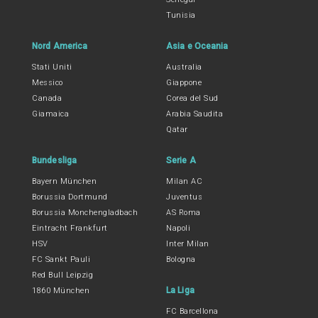
Tunisia
Nord America
Asia e Oceania
Stati Uniti
Australia
Messico
Giappone
Canada
Corea del Sud
Giamaica
Arabia Saudita
Qatar
Bundesliga
Serie A
Bayern München
Milan AC
Borussia Dortmund
Juventus
Borussia Monchengladbach
AS Roma
Eintracht Frankfurt
Napoli
HSV
Inter Milan
FC Sankt Pauli
Bologna
Red Bull Leipzig
La Liga
1860 München
FC Barcellona