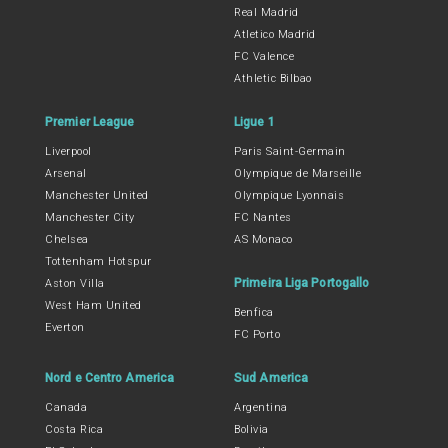
Real Madrid
Atletico Madrid
FC Valence
Athletic Bilbao
Premier League
Ligue 1
Liverpool
Paris Saint-Germain
Arsenal
Olympique de Marseille
Manchester United
Olympique Lyonnais
Manchester City
FC Nantes
Chelsea
AS Monaco
Tottenham Hotspur
Primeira Liga Portogallo
Aston Villa
West Ham United
Benfica
Everton
FC Porto
Nord e Centro America
Sud America
Canada
Argentina
Costa Rica
Bolivia