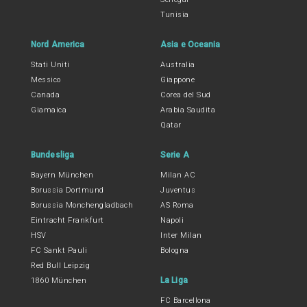
Tunisia
Nord America
Asia e Oceania
Stati Uniti
Australia
Messico
Giappone
Canada
Corea del Sud
Giamaica
Arabia Saudita
Qatar
Bundesliga
Serie A
Bayern München
Milan AC
Borussia Dortmund
Juventus
Borussia Monchengladbach
AS Roma
Eintracht Frankfurt
Napoli
HSV
Inter Milan
FC Sankt Pauli
Bologna
Red Bull Leipzig
La Liga
1860 München
FC Barcellona