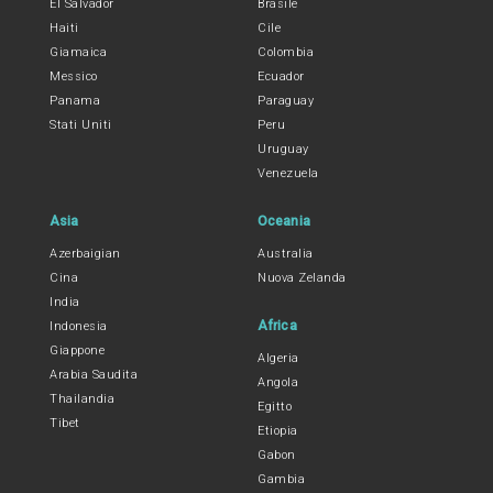
El Salvador
Brasile
Haiti
Cile
Giamaica
Colombia
Messico
Ecuador
Panama
Paraguay
Stati Uniti
Peru
Uruguay
Venezuela
Asia
Oceania
Azerbaigian
Australia
Cina
Nuova Zelanda
India
Africa
Indonesia
Giappone
Algeria
Arabia Saudita
Angola
Thailandia
Egitto
Tibet
Etiopia
Gabon
Gambia