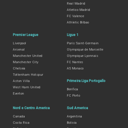
Real Madrid
Atletico Madrid
FC Valence
Athletic Bilbao
Premier League
Ligue 1
Liverpool
Paris Saint-Germain
Arsenal
Olympique de Marseille
Manchester United
Olympique Lyonnais
Manchester City
FC Nantes
Chelsea
AS Monaco
Tottenham Hotspur
Primeira Liga Portogallo
Aston Villa
West Ham United
Benfica
Everton
FC Porto
Nord e Centro America
Sud America
Canada
Argentina
Costa Rica
Bolivia