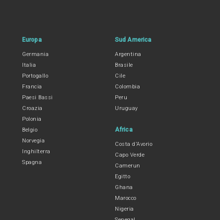
Europa
Sud America
Germania
Argentina
Italia
Brasile
Portogallo
Cile
Francia
Colombia
Paesi Bassi
Peru
Croazia
Uruguay
Polonia
Africa
Belgio
Norvegia
Costa d'Avorio
Inghilterra
Capo Verde
Spagna
Camerun
Egitto
Ghana
Marocco
Nigeria
Senegal