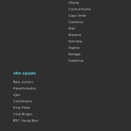
Ghana
Costa d'Avorio
Capo Verde
Camerun
Mali
Marocco
Namibia
Nigeria
Senegal
Sudafrica
Altre squadre
Boca Juniors
Panathinaikos
Ajax
Corinthians
River Plate
Club Bruges
BSC Young Boys