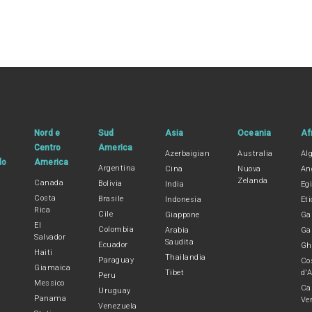
Nord e
Sud
Asia
Oceania
Af
Centro
America
Azerbaigian
Australia
Alg
lo
America
Argentina
Cina
Nuova
An
Zelanda
Canada
Bolivia
India
Egi
Costa
Brasile
Indonesia
Eti
Rica
Cile
Giappone
Ga
El
Colombia
Arabia
Ga
Salvador
Saudita
Ecuador
Gh
Haiti
Thailandia
Paraguay
Co
Giamaica
Tibet
d'A
Peru
Messico
Ca
Uruguay
Panama
Ve
Venezuela