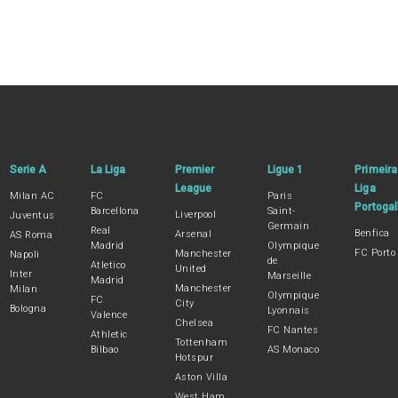
Serie A
La Liga
Premier
Ligue 1
Primeira
League
Liga
Milan AC
FC
Paris
Portogal
Barcellona
Saint-
Liverpool
Juventus
Germain
Real
Benfica
Arsenal
AS Roma
Madrid
Olympique
FC Porto
Manchester
Napoli
de
Atletico
United
Inter
Marseille
Madrid
Manchester
Milan
Olympique
FC
City
Bologna
Lyonnais
Valence
Chelsea
FC Nantes
Athletic
Tottenham
Bilbao
AS Monaco
Hotspur
Aston Villa
West Ham