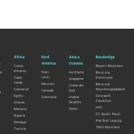
Africa
Nord
Asia e
Bundesliga
a
America
Oceania
Costa
Bayern München
d'Avorio
na
Stati
Australia
Borussia
Uniti
Capo
Dortmund
Giappone
Verde
Messico
Borussia
Corea del
Camerun
Monchengladbach
Canada
Sud
a
Egitto
Eintracht
Giamaica
Arabia
Frankfurt
Saudita
Ghana
HSV
Qatar
Marocco
FC Sankt Pauli
Nigeria
Red Bull Leipzig
Senegal
1860 München
Tunisia