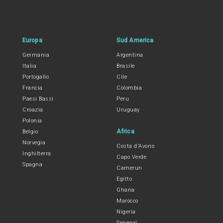
Europa
Sud America
Germania
Argentina
Italia
Brasile
Portogallo
Cile
Francia
Colombia
Paesi Bassi
Peru
Croazia
Uruguay
Polonia
Africa
Belgio
Norvegia
Costa d'Avorio
Inghilterra
Capo Verde
Spagna
Camerun
Egitto
Ghana
Marocco
Nigeria
Senegal