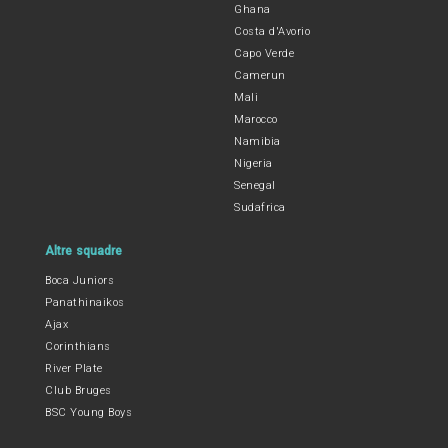
Ghana
Costa d'Avorio
Capo Verde
Camerun
Mali
Marocco
Namibia
Nigeria
Senegal
Sudafrica
Altre squadre
Boca Juniors
Panathinaikos
Ajax
Corinthians
River Plate
Club Bruges
BSC Young Boys