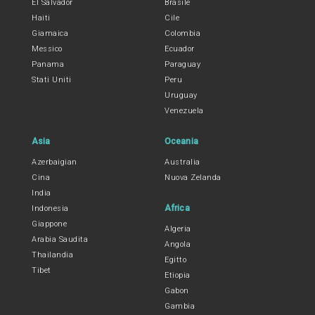
El Salvador
Brasile
Haiti
Cile
Giamaica
Colombia
Messico
Ecuador
Panama
Paraguay
Stati Uniti
Peru
Uruguay
Venezuela
Asia
Oceania
Azerbaigian
Australia
Cina
Nuova Zelanda
India
Africa
Indonesia
Giappone
Algeria
Arabia Saudita
Angola
Thailandia
Egitto
Tibet
Etiopia
Gabon
Gambia