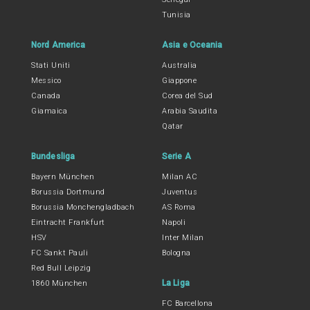
Tunisia
Nord America
Asia e Oceania
Stati Uniti
Australia
Messico
Giappone
Canada
Corea del Sud
Giamaica
Arabia Saudita
Qatar
Bundesliga
Serie A
Bayern München
Milan AC
Borussia Dortmund
Juventus
Borussia Monchengladbach
AS Roma
Eintracht Frankfurt
Napoli
HSV
Inter Milan
FC Sankt Pauli
Bologna
Red Bull Leipzig
La Liga
1860 München
FC Barcellona