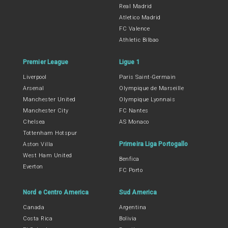
Real Madrid
Atletico Madrid
FC Valence
Athletic Bilbao
Premier League
Ligue 1
Liverpool
Paris Saint-Germain
Arsenal
Olympique de Marseille
Manchester United
Olympique Lyonnais
Manchester City
FC Nantes
Chelsea
AS Monaco
Tottenham Hotspur
Primeira Liga Portogallo
Aston Villa
West Ham United
Benfica
Everton
FC Porto
Nord e Centro America
Sud America
Canada
Argentina
Costa Rica
Bolivia