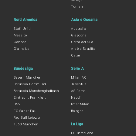
Tunisia
Nord America
Asia e Oceania
Stati Uniti
Australia
Messico
Giappone
Canada
Corea del Sud
Giamaica
Arabia Saudita
Qatar
Bundesliga
Serie A
Bayern München
Milan AC
Borussia Dortmund
Juventus
Borussia Monchengladbach
AS Roma
Eintracht Frankfurt
Napoli
HSV
Inter Milan
FC Sankt Pauli
Bologna
Red Bull Leipzig
La Liga
1860 München
FC Barcellona