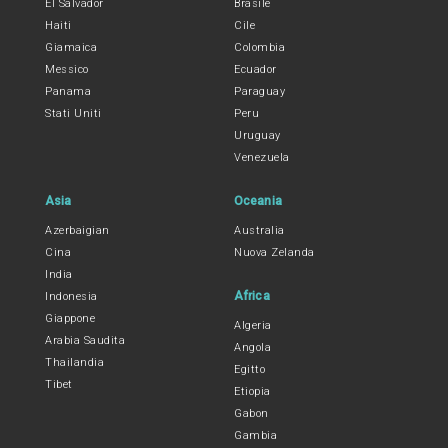
El Salvador
Brasile
Haiti
Cile
Giamaica
Colombia
Messico
Ecuador
Panama
Paraguay
Stati Uniti
Peru
Uruguay
Venezuela
Asia
Oceania
Azerbaigian
Australia
Cina
Nuova Zelanda
India
Africa
Indonesia
Giappone
Algeria
Arabia Saudita
Angola
Thailandia
Egitto
Tibet
Etiopia
Gabon
Gambia