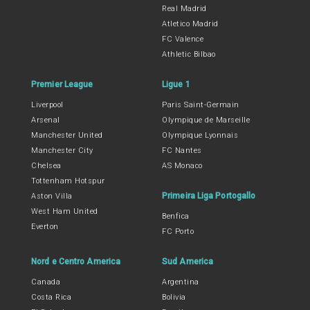
Real Madrid
Atletico Madrid
FC Valence
Athletic Bilbao
Premier League
Ligue 1
Liverpool
Paris Saint-Germain
Arsenal
Olympique de Marseille
Manchester United
Olympique Lyonnais
Manchester City
FC Nantes
Chelsea
AS Monaco
Tottenham Hotspur
Primeira Liga Portogallo
Aston Villa
West Ham United
Benfica
Everton
FC Porto
Nord e Centro America
Sud America
Canada
Argentina
Costa Rica
Bolivia