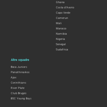
Ghana
Costa d'Avorio
Capo Verde
Camerun
Mali
Marocco
Namibia
Nigeria
Senegal
Sudafrica
Altre squadre
Boca Juniors
Panathinaikos
Ajax
Corinthians
River Plate
Club Bruges
BSC Young Boys