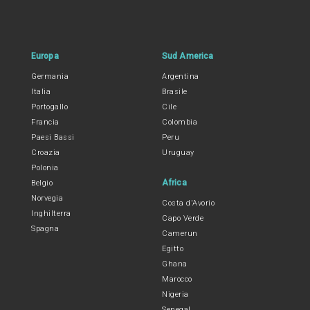
Europa
Sud America
Germania
Argentina
Italia
Brasile
Portogallo
Cile
Francia
Colombia
Paesi Bassi
Peru
Croazia
Uruguay
Polonia
Africa
Belgio
Norvegia
Costa d'Avorio
Inghilterra
Capo Verde
Spagna
Camerun
Egitto
Ghana
Marocco
Nigeria
Senegal