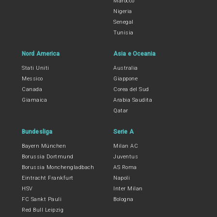
Marocco
Nigeria
Senegal
Tunisia
Nord America
Asia e Oceania
Stati Uniti
Australia
Messico
Giappone
Canada
Corea del Sud
Giamaica
Arabia Saudita
Qatar
Bundesliga
Serie A
Bayern München
Milan AC
Borussia Dortmund
Juventus
Borussia Monchengladbach
AS Roma
Eintracht Frankfurt
Napoli
HSV
Inter Milan
FC Sankt Pauli
Bologna
Red Bull Leipzig