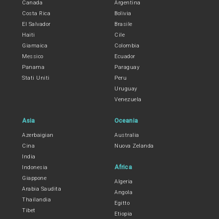
Canada
Argentina
Costa Rica
Bolivia
El Salvador
Brasile
Haiti
Cile
Giamaica
Colombia
Messico
Ecuador
Panama
Paraguay
Stati Uniti
Peru
Uruguay
Venezuela
Asia
Oceania
Azerbaigian
Australia
Cina
Nuova Zelanda
India
Africa
Indonesia
Giappone
Algeria
Arabia Saudita
Angola
Thailandia
Egitto
Tibet
Etiopia