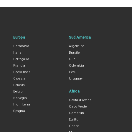
Europa
Sud America
Germania
Argentina
Italia
Brasile
Portogallo
Cile
Francia
Colombia
Paesi Bassi
Peru
Croazia
Uruguay
Polonia
Africa
Belgio
Norvegia
Costa d'Avorio
Inghilterra
Capo Verde
Spagna
Camerun
Egitto
Ghana