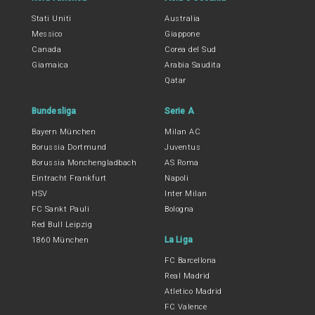
Stati Uniti
Australia
Messico
Giappone
Canada
Corea del Sud
Giamaica
Arabia Saudita
Qatar
Bundesliga
Serie A
Bayern München
Milan AC
Borussia Dortmund
Juventus
Borussia Monchengladbach
AS Roma
Eintracht Frankfurt
Napoli
HSV
Inter Milan
FC Sankt Pauli
Bologna
Red Bull Leipzig
La Liga
1860 München
FC Barcellona
Real Madrid
Atletico Madrid
FC Valence