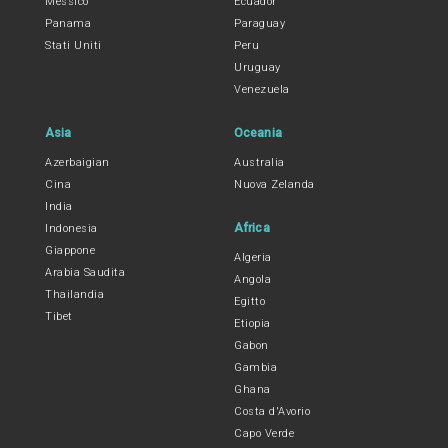
Messico
Ecuador
Panama
Paraguay
Stati Uniti
Peru
Uruguay
Venezuela
Asia
Oceania
Azerbaigian
Australia
Cina
Nuova Zelanda
India
Africa
Indonesia
Giappone
Algeria
Arabia Saudita
Angola
Thailandia
Egitto
Tibet
Etiopia
Gabon
Gambia
Ghana
Costa d'Avorio
Capo Verde