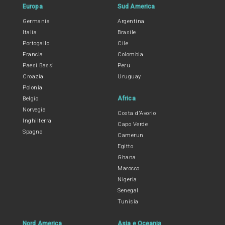
Europa
Sud America
Germania
Argentina
Italia
Brasile
Portogallo
Cile
Francia
Colombia
Paesi Bassi
Peru
Croazia
Uruguay
Polonia
Africa
Belgio
Norvegia
Costa d'Avorio
Inghilterra
Capo Verde
Spagna
Camerun
Egitto
Ghana
Marocco
Nigeria
Senegal
Tunisia
Nord America
Asia e Oceania