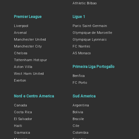
Athletic Bilbao
Premier League
Ligue 1
Liverpool
Paris Saint-Germain
Arsenal
Olympique de Marseille
Manchester United
Olympique Lyonnais
Manchester City
FC Nantes
Chelsea
AS Monaco
Tottenham Hotspur
Primeira Liga Portogallo
Aston Villa
West Ham United
Benfica
Everton
FC Porto
Nord e Centro America
Sud America
Canada
Argentina
Costa Rica
Bolivia
El Salvador
Brasile
Haiti
Cile
Giamaica
Colombia