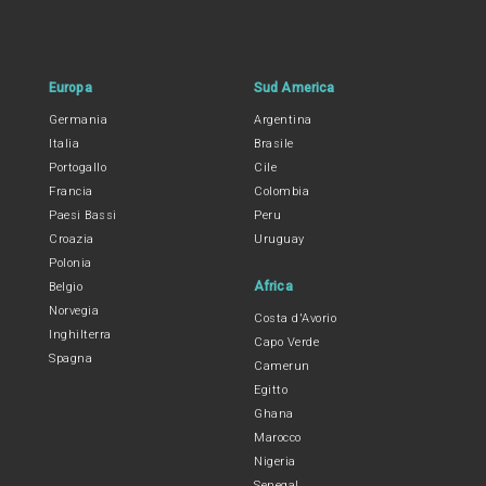
Europa
Sud America
Germania
Argentina
Italia
Brasile
Portogallo
Cile
Francia
Colombia
Paesi Bassi
Peru
Croazia
Uruguay
Polonia
Africa
Belgio
Norvegia
Costa d'Avorio
Inghilterra
Capo Verde
Spagna
Camerun
Egitto
Ghana
Marocco
Nigeria
Senegal