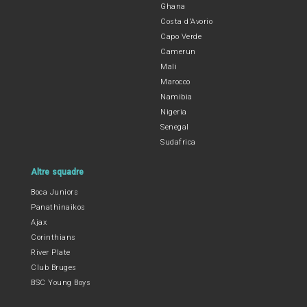
Ghana
Costa d'Avorio
Capo Verde
Camerun
Mali
Marocco
Namibia
Nigeria
Senegal
Sudafrica
Altre squadre
Boca Juniors
Panathinaikos
Ajax
Corinthians
River Plate
Club Bruges
BSC Young Boys