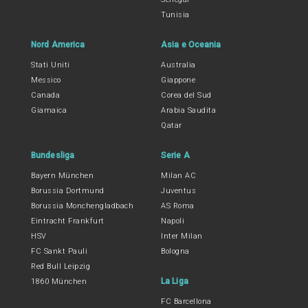
Tunisia
Nord America
Asia e Oceania
Stati Uniti
Australia
Messico
Giappone
Canada
Corea del Sud
Giamaica
Arabia Saudita
Qatar
Bundesliga
Serie A
Bayern München
Milan AC
Borussia Dortmund
Juventus
Borussia Monchengladbach
AS Roma
Eintracht Frankfurt
Napoli
HSV
Inter Milan
FC Sankt Pauli
Bologna
Red Bull Leipzig
La Liga
1860 München
FC Barcellona