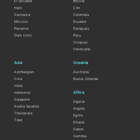
El Salvador
Brasile
Haiti
Cile
Giamaica
Colombia
Messico
Ecuador
Panama
Paraguay
Stati Uniti
Peru
Uruguay
Venezuela
Asia
Oceania
Azerbaigian
Australia
Cina
Nuova Zelanda
India
Africa
Indonesia
Giappone
Algeria
Arabia Saudita
Angola
Thailandia
Egitto
Tibet
Etiopia
Gabon
Gambia