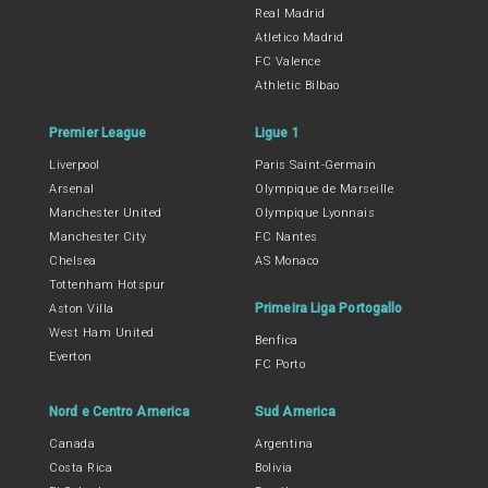
Real Madrid
Atletico Madrid
FC Valence
Athletic Bilbao
Premier League
Ligue 1
Liverpool
Paris Saint-Germain
Arsenal
Olympique de Marseille
Manchester United
Olympique Lyonnais
Manchester City
FC Nantes
Chelsea
AS Monaco
Tottenham Hotspur
Primeira Liga Portogallo
Aston Villa
West Ham United
Benfica
Everton
FC Porto
Nord e Centro America
Sud America
Canada
Argentina
Costa Rica
Bolivia