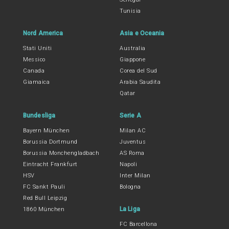
Tunisia
Nord America
Asia e Oceania
Stati Uniti
Australia
Messico
Giappone
Canada
Corea del Sud
Giamaica
Arabia Saudita
Qatar
Bundesliga
Serie A
Bayern München
Milan AC
Borussia Dortmund
Juventus
Borussia Monchengladbach
AS Roma
Eintracht Frankfurt
Napoli
HSV
Inter Milan
FC Sankt Pauli
Bologna
Red Bull Leipzig
La Liga
1860 München
FC Barcellona