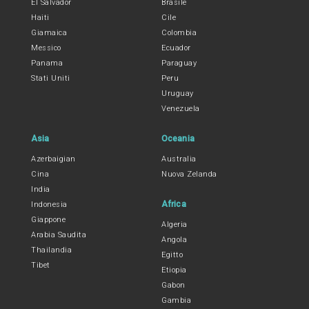
El Salvador
Brasile
Haiti
Cile
Giamaica
Colombia
Messico
Ecuador
Panama
Paraguay
Stati Uniti
Peru
Uruguay
Venezuela
Asia
Oceania
Azerbaigian
Australia
Cina
Nuova Zelanda
India
Africa
Indonesia
Giappone
Algeria
Arabia Saudita
Angola
Thailandia
Egitto
Tibet
Etiopia
Gabon
Gambia