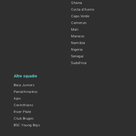
Ghana
Costa d'Avorio
Capo Verde
Camerun
Mali
Marocco
Namibia
Nigeria
Senegal
Sudafrica
Altre squadre
Boca Juniors
Panathinaikos
Ajax
Corinthians
River Plate
Club Bruges
BSC Young Boys