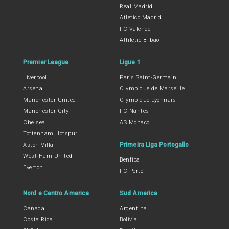
Real Madrid
Atletico Madrid
FC Valence
Athletic Bilbao
Premier League
Ligue 1
Liverpool
Paris Saint-Germain
Arsenal
Olympique de Marseille
Manchester United
Olympique Lyonnais
Manchester City
FC Nantes
Chelsea
AS Monaco
Tottenham Hotspur
Primeira Liga Portogallo
Aston Villa
West Ham United
Benfica
Everton
FC Porto
Nord e Centro America
Sud America
Canada
Argentina
Costa Rica
Bolivia