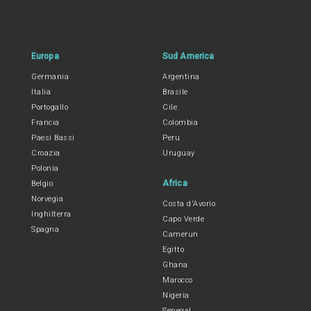
Europa
Sud America
Germania
Argentina
Italia
Brasile
Portogallo
Cile
Francia
Colombia
Paesi Bassi
Peru
Croazia
Uruguay
Polonia
Africa
Belgio
Norvegia
Costa d'Avorio
Inghilterra
Capo Verde
Spagna
Camerun
Egitto
Ghana
Marocco
Nigeria
Senegal