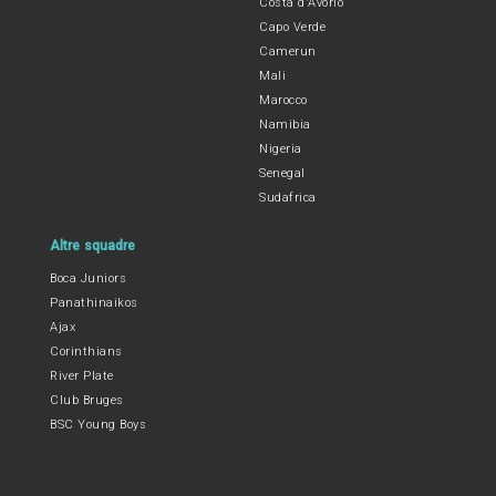
Costa d'Avorio
Capo Verde
Camerun
Mali
Marocco
Namibia
Nigeria
Senegal
Sudafrica
Altre squadre
Boca Juniors
Panathinaikos
Ajax
Corinthians
River Plate
Club Bruges
BSC Young Boys