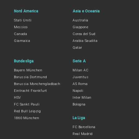
Nord America
Asia e Oceania
Stati Uniti
Australia
Messico
Giappone
Canada
Corea del Sud
Giamaica
Arabia Saudita
Qatar
Bundesliga
Serie A
Bayern München
Milan AC
Borussia Dortmund
Juventus
Borussia Monchengladbach
AS Roma
Eintracht Frankfurt
Napoli
HSV
Inter Milan
FC Sankt Pauli
Bologna
Red Bull Leipzig
La Liga
1860 München
FC Barcellona
Real Madrid