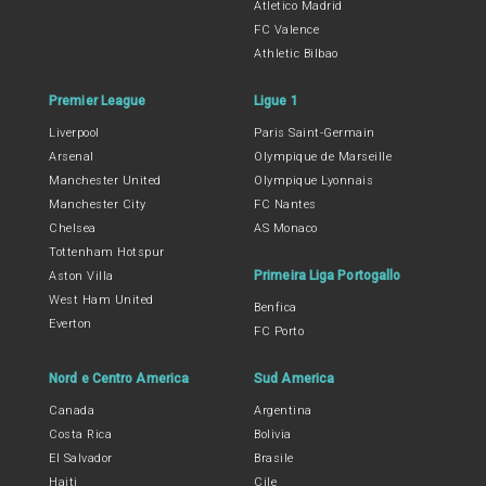
Atletico Madrid
FC Valence
Athletic Bilbao
Premier League
Ligue 1
Liverpool
Paris Saint-Germain
Arsenal
Olympique de Marseille
Manchester United
Olympique Lyonnais
Manchester City
FC Nantes
Chelsea
AS Monaco
Tottenham Hotspur
Primeira Liga Portogallo
Aston Villa
West Ham United
Benfica
Everton
FC Porto
Nord e Centro America
Sud America
Canada
Argentina
Costa Rica
Bolivia
El Salvador
Brasile
Haiti
Cile