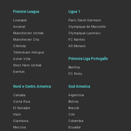
Premier League
Ligue 1
Liverpool
Paris Saint-Germain
Arsenal
Olympique de Marseille
Manchester United
Olympique Lyonnais
Manchester City
FC Nantes
Chelsea
AS Monaco
Tottenham Hotspur
Primeira Liga Portogallo
Aston Villa
West Ham United
Benfica
Everton
FC Porto
Nord e Centro America
Sud America
Canada
Argentina
Costa Rica
Bolivia
El Salvador
Brasile
Haiti
Cile
Giamaica
Colombia
Messico
Ecuador