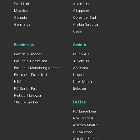
Stati Uniti
Australia
Messico
Giappone
Canada
Corea del Sud
Giamaica
Arabia Saudita
Qatar
Bundesliga
Serie A
Bayern München
Milan AC
Borussia Dortmund
Juventus
Borussia Monchengladbach
AS Roma
Eintracht Frankfurt
Napoli
HSV
Inter Milan
FC Sankt Pauli
Bologna
Red Bull Leipzig
La Liga
1860 München
FC Barcellona
Real Madrid
Atletico Madrid
FC Valence
Athletic Bilbao