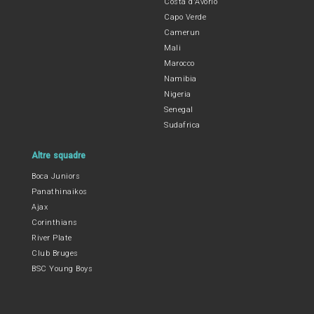
Costa d'Avorio
Capo Verde
Camerun
Mali
Marocco
Namibia
Nigeria
Senegal
Sudafrica
Altre squadre
Boca Juniors
Panathinaikos
Ajax
Corinthians
River Plate
Club Bruges
BSC Young Boys