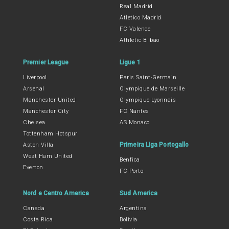
Real Madrid
Atletico Madrid
FC Valence
Athletic Bilbao
Premier League
Ligue 1
Liverpool
Paris Saint-Germain
Arsenal
Olympique de Marseille
Manchester United
Olympique Lyonnais
Manchester City
FC Nantes
Chelsea
AS Monaco
Tottenham Hotspur
Primeira Liga Portogallo
Aston Villa
West Ham United
Benfica
Everton
FC Porto
Nord e Centro America
Sud America
Canada
Argentina
Costa Rica
Bolivia