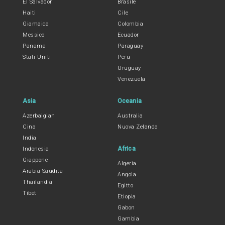
El Salvador
Brasile
Haiti
Cile
Giamaica
Colombia
Messico
Ecuador
Panama
Paraguay
Stati Uniti
Peru
Uruguay
Venezuela
Asia
Oceania
Azerbaigian
Australia
Cina
Nuova Zelanda
India
Africa
Indonesia
Giappone
Algeria
Arabia Saudita
Angola
Thailandia
Egitto
Tibet
Etiopia
Gabon
Gambia