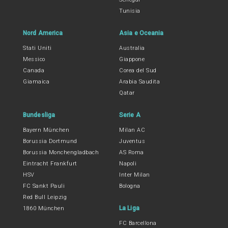
Tunisia
Nord America
Asia e Oceania
Stati Uniti
Australia
Messico
Giappone
Canada
Corea del Sud
Giamaica
Arabia Saudita
Qatar
Bundesliga
Serie A
Bayern München
Milan AC
Borussia Dortmund
Juventus
Borussia Monchengladbach
AS Roma
Eintracht Frankfurt
Napoli
HSV
Inter Milan
FC Sankt Pauli
Bologna
Red Bull Leipzig
La Liga
1860 München
FC Barcellona