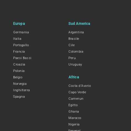
Europa
Sud America
Germania
Argentina
Italia
Brasile
Portogallo
Cile
Francia
Colombia
Paesi Bassi
Peru
Croazia
Uruguay
Polonia
Africa
Belgio
Norvegia
Costa d'Avorio
Inghilterra
Capo Verde
Spagna
Camerun
Egitto
Ghana
Marocco
Nigeria
Senegal