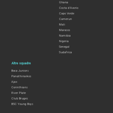
Ghana
Costa d'Avorio
Capo Verde
Camerun
Mali
Marocco
Namibia
Nigeria
Senegal
Sudafrica
Altre squadre
Boca Juniors
Panathinaikos
Ajax
Corinthians
River Plate
Club Bruges
BSC Young Boys