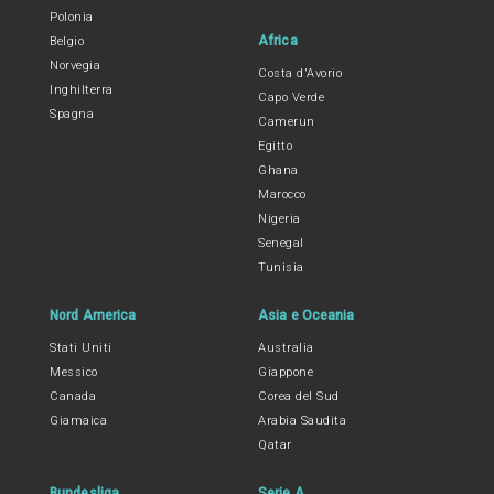
Polonia
Africa
Belgio
Norvegia
Costa d'Avorio
Inghilterra
Capo Verde
Spagna
Camerun
Egitto
Ghana
Marocco
Nigeria
Senegal
Tunisia
Nord America
Asia e Oceania
Stati Uniti
Australia
Messico
Giappone
Canada
Corea del Sud
Giamaica
Arabia Saudita
Qatar
Bundesliga
Serie A