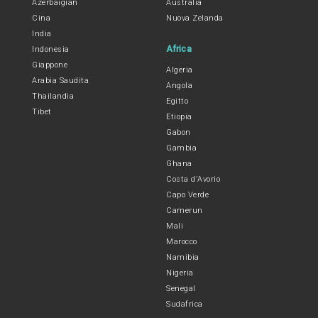
Azerbaigian
Australia
Cina
Nuova Zelanda
India
Africa
Indonesia
Giappone
Algeria
Arabia Saudita
Angola
Thailandia
Egitto
Tibet
Etiopia
Gabon
Gambia
Ghana
Costa d'Avorio
Capo Verde
Camerun
Mali
Marocco
Namibia
Nigeria
Senegal
Sudafrica