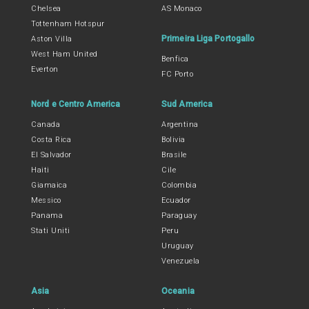
Chelsea
AS Monaco
Tottenham Hotspur
Primeira Liga Portogallo
Aston Villa
West Ham United
Benfica
Everton
FC Porto
Nord e Centro America
Sud America
Canada
Argentina
Costa Rica
Bolivia
El Salvador
Brasile
Haiti
Cile
Giamaica
Colombia
Messico
Ecuador
Panama
Paraguay
Stati Uniti
Peru
Uruguay
Venezuela
Asia
Oceania