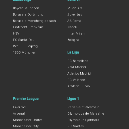
Bayern München
Milan AC
Borussia Dortmund
Juventus
Borussia Monchengladbach
AS Roma
Eintracht Frankfurt
Napoli
HSV
Inter Milan
FC Sankt Pauli
Bologna
Red Bull Leipzig
La Liga
1860 München
FC Barcellona
Real Madrid
Atletico Madrid
FC Valence
Athletic Bilbao
Premier League
Ligue 1
Liverpool
Paris Saint-Germain
Arsenal
Olympique de Marseille
Manchester United
Olympique Lyonnais
Manchester City
FC Nantes