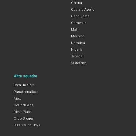
Ghana
Costa d'Avorio
Capo Verde
Camerun
Mali
Marocco
Namibia
Nigeria
Senegal
Sudafrica
Altre squadre
Boca Juniors
Panathinaikos
Ajax
Corinthians
River Plate
Club Bruges
BSC Young Boys