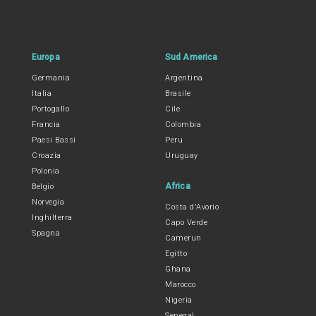
Europa
Sud America
Germania
Argentina
Italia
Brasile
Portogallo
Cile
Francia
Colombia
Paesi Bassi
Peru
Croazia
Uruguay
Polonia
Africa
Belgio
Norvegia
Costa d'Avorio
Inghilterra
Capo Verde
Spagna
Camerun
Egitto
Ghana
Marocco
Nigeria
Senegal