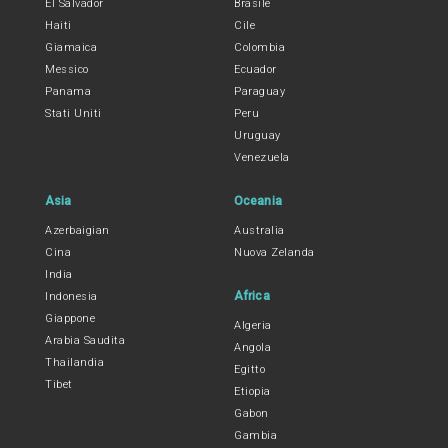
El Salvador
Brasile
Haiti
Cile
Giamaica
Colombia
Messico
Ecuador
Panama
Paraguay
Stati Uniti
Peru
Uruguay
Venezuela
Asia
Oceania
Azerbaigian
Australia
Cina
Nuova Zelanda
India
Africa
Indonesia
Giappone
Algeria
Arabia Saudita
Angola
Thailandia
Egitto
Tibet
Etiopia
Gabon
Gambia