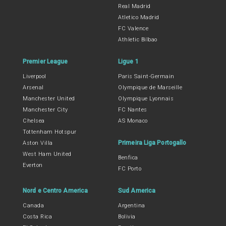
Real Madrid
Atletico Madrid
FC Valence
Athletic Bilbao
Premier League
Ligue 1
Liverpool
Paris Saint-Germain
Arsenal
Olympique de Marseille
Manchester United
Olympique Lyonnais
Manchester City
FC Nantes
Chelsea
AS Monaco
Tottenham Hotspur
Primeira Liga Portogallo
Aston Villa
West Ham United
Benfica
Everton
FC Porto
Nord e Centro America
Sud America
Canada
Argentina
Costa Rica
Bolivia