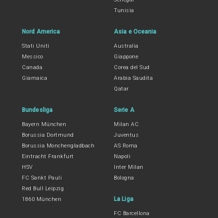
Tunisia
Nord America
Asia e Oceania
Stati Uniti
Australia
Messico
Giappone
Canada
Corea del Sud
Giamaica
Arabia Saudita
Qatar
Bundesliga
Serie A
Bayern München
Milan AC
Borussia Dortmund
Juventus
Borussia Monchengladbach
AS Roma
Eintracht Frankfurt
Napoli
HSV
Inter Milan
FC Sankt Pauli
Bologna
Red Bull Leipzig
La Liga
1860 München
FC Barcellona